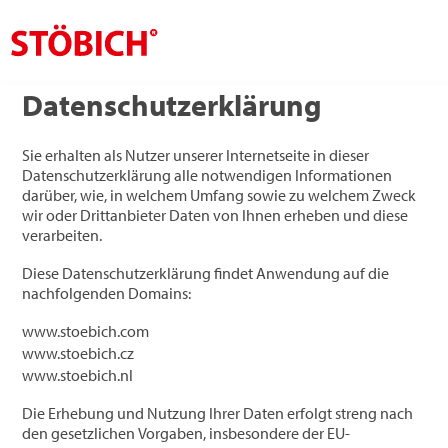
Datenschutzerklärung
DE
Über uns
Sie erhalten als Nutzer unserer Internetseite in dieser
Datenschutzerklärung alle notwendigen Informationen
Lösungen
darüber, wie, in welchem Umfang sowie zu welchem Zweck
wir oder Drittanbieter Daten von Ihnen erheben und diese
Referenzen
verarbeiten.
Referenzen Neu
Diese Datenschutzerklärung findet Anwendung auf die
nachfolgenden Domains:
Themenwelten
www.stoebich.com
Jobs
www.stoebich.cz
www.stoebich.nl
News
Die Erhebung und Nutzung Ihrer Daten erfolgt streng nach
Kontakt
den gesetzlichen Vorgaben, insbesondere der EU-